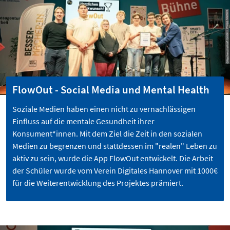
FlowOut - Social Media und Mental Health
Soziale Medien haben einen nicht zu vernachlässigen
Einfluss auf die mentale Gesundheit ihrer
Konsument*innen. Mit dem Ziel die Zeit in den sozialen
Medien zu begrenzen und stattdessen im "realen" Leben zu
aktiv zu sein, wurde die App FlowOut entwickelt. Die Arbeit
der Schüler wurde vom Verein Digitales Hannover mit 1000€
für die Weiterentwicklung des Projektes prämiert.