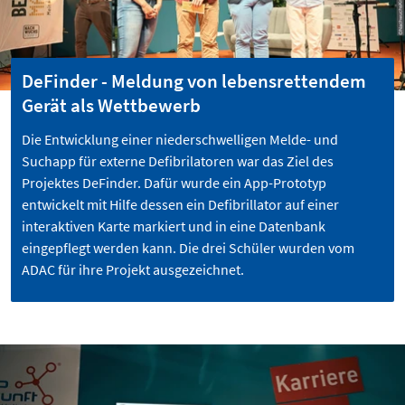
DeFinder - Meldung von lebensrettendem
Gerät als Wettbewerb
Die Entwicklung einer niederschwelligen Melde- und
Suchapp für externe Defibrilatoren war das Ziel des
Projektes DeFinder. Dafür wurde ein App-Prototyp
entwickelt mit Hilfe dessen ein Defibrillator auf einer
interaktiven Karte markiert und in eine Datenbank
eingepflegt werden kann. Die drei Schüler wurden vom
ADAC für ihre Projekt ausgezeichnet.